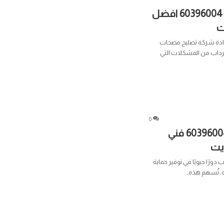
تصليح مضخات السرداب 60396004 افضل
ت
ادة شركة تصليح مضخات
داب من المشكلات التي
0
تصليح مضخات الجهراء 60396004 فني
يت
ورًا حيويًا في توفير حماية
اه. تُسهم هذه…