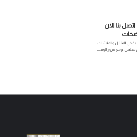
تصليح مضخة الماء Espa اتصل بنا الان
ية في المنازل والمنشآت،
وسلس. ومع مرور الوقت