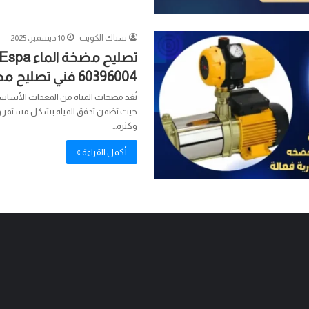
سباك الكويت
10 ديسمبر، 2025
60396004 فني تصليح مضخات
تُعَد مضخات المياه من المعدات الأساس
حيث تضمن تدفق المياه بشكل مستمر 
وكثرة…
أكمل القراءة »