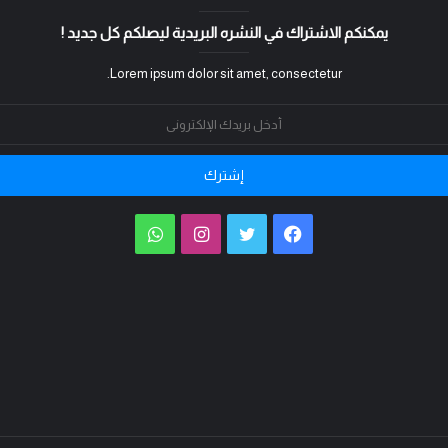
يمكنكم الاشتراك في النشره البريدية ليصلكم كل جديد !
Lorem ipsum dolor sit amet, consectetur.
فيسبوك
تويتر
انستقرام
واتساب