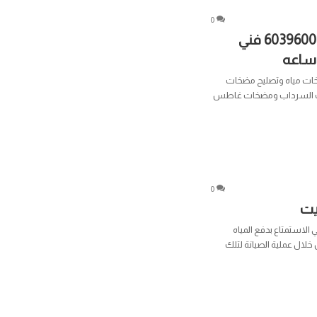
0
تركيب مضخات الكويت 60396004 فني
ات مياه وتصليح مضخات
خات السرداب ومضخات غاطس
0
يت
لاستمتاع بدفع المياه
لال عملية الصيانة لتلك