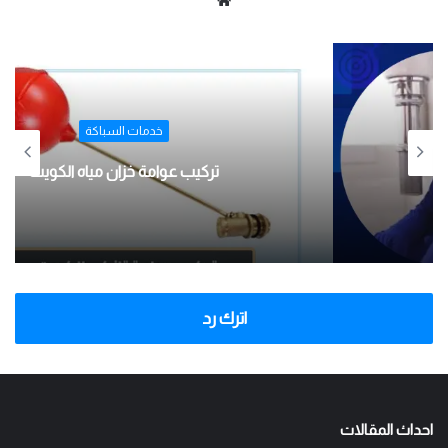
م
و
ق
ع
ا
ل
خدمات السباكة
و
ي
فني صحي جمعية عبدالله السالم 60396004
ب
اترك رد
احداث المقالات