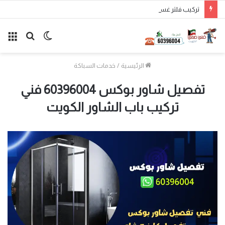
تركيب فلتر غسالة الكويت
الوضع
بحث
الق
المظلم
عن
الرئيسية
/
خدمات السباكة
تفصيل شاور بوكس 60396004 فني
تركيب باب الشاور الكويت