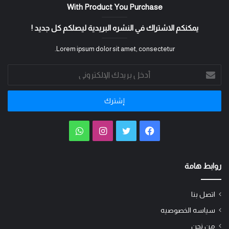
With Product You Purchase
يمكنكم الاشتراك في النشره البريدية ليصلكم كل جديد !
Lorem ipsum dolor sit amet, consectetur.
أدخل
بريدك
الإلكتروني
فيسبوك
تويتر
انستقرام
واتساب
روابط هامة
اتصل بنا
سياسه الخصوصيه
من نحن