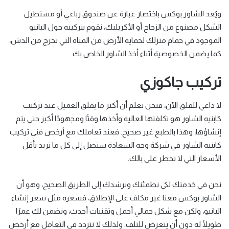
ويُعد الشاور بوكس باختصار عبارة عن صندوق رباعي أو مستطيل
الشكل مصنوع من الزجاج أو الأكريليك، نقوم بتركيبه حول البانيو
الموجود في حمام منزلك لحماية الأرض من المياه التي تخرج من الدش،
كما يضمن الخصوصية أثناء أخذ الشاور الخاص بك.
تركيب جاكوزي
لا داعي للقلق الآن، فنحن نعلم أن أكثر ما يقلق العميل عند تركيب
كابنيه الشاور هو تكلفتها العالية وأخذها وقتًا ومجهودًا أكبر حتى يتم
إنشاؤها، وهذا بالطبع غير صحيح. فعند تعاملك مع أرخص فني تركيب
كابنيه الشاور في شركة وجه السعادة ستصل إلى كل ما تريد بأقل
الأسعار التي لا تخطر على بالك.
نحن في خدمتك لكي نطمئنك ونرشدك إلى الطريق الصحيح، وهو أن
الشاور بوكس معنا غير مكلف على الإطلاق، فسعره مثل سعر إنشاء
البانيو، ولكن مع شكل جمالي أجمل وتقنيات أحدث، ونضمن لك عمرًا
طويلًا له دون أن يتعرض للتلف. ولذلك لا تتردد في التعامل مع أرخص