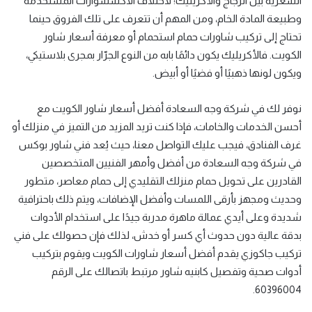
السعرية بين الزجاج والأكريليك؛ لاختلاف الاكسسوارات المستخدمة
وطبيعة المادة الخام، ومن المهم أن تتعرف على تلك الفروق حينما
تحتاج إلى تركيب شاورات حمام استحمام أو معرفة أسعار شاور
الكويت. فالأكريليك يكون دائمًا بابه من النوع الجرّار بمجرى بلاستيكي،
ويكون لونها ذهبيًا أو فضيًا أو أبيض.
نوفر لك في شركة وجه السعادة أفضل أسعار شاور الكويت مع
أحسن الخدمات والخامات، فإذا كنت تريد المزيد من التميز في منزلك أو
غرف الفنادق، فيجب عليك التواصل معنا، حيث يُعد فني شاور بوكس
في شركة وجه السعادة من أفضل وأمهر الفنيين المتخصصين
القادرين على تحويل حمام منزلك التقليدي إلى حمام معاصر، متطور
وحديث ومجهز بأرقى اللمسات وأفضل الإضافات، ويتم ذلك باحترافية
شديدة وعلى أيدي عمالة ماهرة مدربة جيدًا على استخدام الأدوات
بدقة عالية دون حدوث أي كسر أو خدش، لذلك فإن حصولك على فني
تركيب جاكوزي يقدم أفضل أسعار شاورات الكويت ويقوم بتركيب
أدوات صحية وتفصيل كابنيه شاور مرتبط باتصالك على الرقم
60396004.