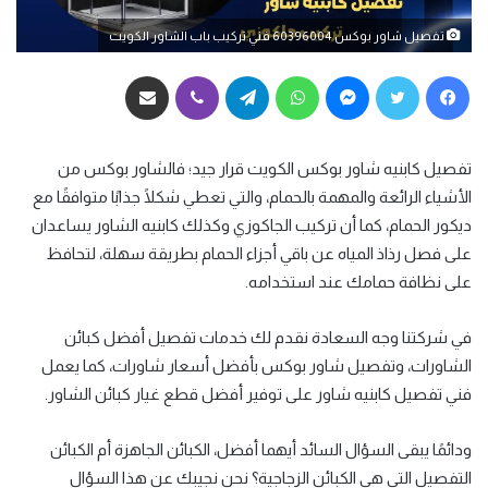
تفصيل شاور بوكس 60396004 فني تركيب باب الشاور الكويت
فيسبوك
تويتر
ماسنجر
واتساب
تيلقرام
ڤايبر
مشاركة عبر البريد
تفصيل كابنيه شاور بوكس الكويت قرار جيد؛ فالشاور بوكس من
الأشياء الرائعة والمهمة بالحمام، والتي تعطي شكلًا جذابًا متوافقًا مع
ديكور الحمام، كما أن تركيب الجاكوزي وكذلك كابنيه الشاور يساعدان
على فصل رذاذ المياه عن باقي أجزاء الحمام بطريقة سهلة، لتحافظ
على نظافة حمامك عند استخدامه.
في شركتنا وجه السعادة نقدم لك خدمات تفصيل أفضل كبائن
الشاورات، وتفصيل شاور بوكس بأفضل أسعار شاورات، كما يعمل
فني تفصيل كابنيه شاور على توفير أفضل قطع غيار كبائن الشاور.
ودائمًا يبقى السؤال السائد أيهما أفضل، الكبائن الجاهزة أم الكبائن
التفصيل التي هي الكبائن الزجاجية؟ نحن نجيبك عن هذا السؤال