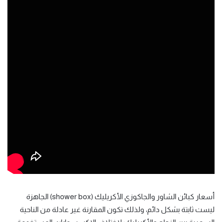
أسعار كبائن الشاور والجاكوزي الأكريليك (shower box) الجاهزة
ليست ثابتة بشكل دائم، ولذلك تكون المقارنة غير عادلة من الناحية