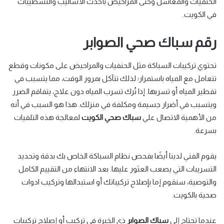
الحنفيات والمغاسل وحتى المراحيض بأحدث الأساليب والتشطيبات
في الكويت.
رقم سباك صحي الصوابر
تحتوي تركيبات السباكة مثل الحنفيات والمراحيض على مكونات وقطع
تتعامل مع المياه باستمرار؛ لذلك تتآكل بمرور الوقت، مما يتسبب في
تقطير المياه أو تسربها. إذا تُرك تسرب المياه دون علاج، يتفاقم الضرر
ويتسبب في أضرار جسيمة ومكلفة في منزلك. هذا هو السبب في أنه
من الأهمية الاتصال علي
سباك صحي الكويت
لمعالجة هذه التلفيات
بسرعة.
يقوم الفني لدينا أيضًا بفحص نظام السباكة الخاص بك بدقة وتحديد
التسريبات التي يصعب العثور عليها. بعد الانتهاء من التقييم الكامل
والتوصية، سنقوم إما بإصلاح تركيباتك أو استبدالها وتركيب ادوات
صحية بالكويت.
عندما تحتاج إلى
سباك الصوابر
ذي الخبرة في تركيب أو إصلاح تركيبات