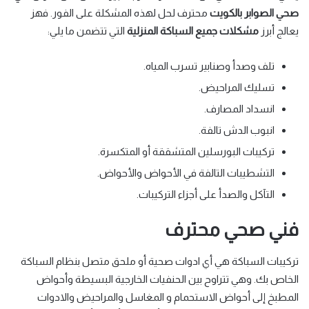
صحي الصوابر بالكويت
محترف لحل لهذه المشكلة على الفور. فهز
يعالج أبرز
مشكلات جميع السباكة المنزلية
التي تتضمن ما يلي:
تلف وصدأ وصنابير تسرب المياه.
تسليك المراحيض.
انسداد المصارف.
انبوب الدش تالفة.
تركيبات البورسلين المتشققة أو المتكسرة.
التشطيبات التالفة في الأحواض والأحواض.
التآكل والصدأ على أجزاء التركيبات.
فني صحي محترف
تركيبات السباكة هي أي ادوات صحية أو ملحق متصل بنظام السباكة
الخاص بك. وهي تتراوح بين الحنفيات الخارجية البسيطة وأحواض
المطبخ إلى أحواض الاستحمام و المغاسل والمراحيض والادوات