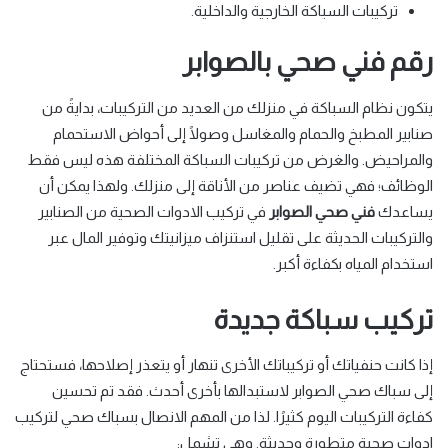
تركيبات السباكة الخارجية والداخلية.
رقم فني صحي بالصوابر
يتكون نظام السباكة في منزلك من العديد من التركيبات، بدايةً من
صنابير المطبخ والحمام والمغاسل وصولًا إلى أحواض الاستحمام
والمراحيض. والغرض من تركيبات السباكة المختلفة هذه ليس فقط
الوظائف؛ فهي تضيف عناصر من الأناقة إلى منزلك. ولهذا يمكن أن
يساعدك
فني صحي الصوابر
في تركيب الادوات الصحية من الصنابير
والتركيبات الحديثة على تقليل استنزاف ميزانيتك وتوفير المال عبر
استخدام المياه بكفاءة أكبر.
تركيب سباكة جديدة
إذا كانت حنفياتك أو تركيباتك الأخرى تنهار أو يتعذر إصلاحها، فستحتاج
إلى سباك صحي الصوابر لاستبدالها بأخرى أحدث. فقد تم تحسين
كفاءة التركيبات اليوم كثيرًا. لذا من المهم الانصال بسباك صحي لتركيب
ادوات صحية متطورة وحديثة. وهي تشمل: