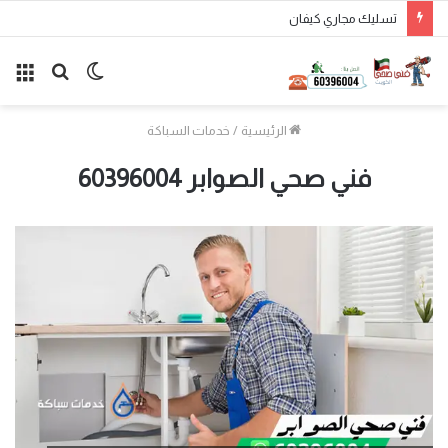
تركيب فلتر غسالة الكويت
الوضع
بحث
الق
المظلم
عن
الرئيسية
/
خدمات السباكة
فني صحي الصوابر 60396004