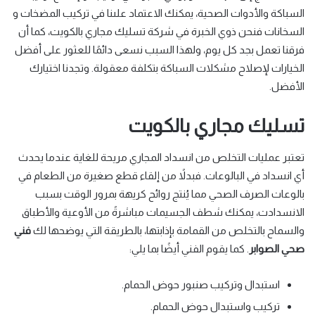
السباكة والأدوات الصحية، يمكنك الاعتماد علىنا في تركيب المضخات و
السخانات فنحن ذوي الخبرة في شركة تسليك مجاري بالكويت، كما أن
فرقنا تعمل بجد كل يوم، ولهذا السبب نسعى دائمًا للعثور على أفضل
الخيارات لإصلاح مشكلات السباكة بتكلفة معقولة. وتجدنا اختيارك
الأفضل.
تسليك مجاري بالكويت
تعتبر عمليات التخلص من انسداد المجاري مريحة للغاية عندما يحدث
أي انسداد في البالوعات. فبدلاً من إلقاء قطع صغيرة من الطعام في
بالوعات الصرف الصحي مما يُنتج روائح كريهة بمرور الوقت بسبب
الانسدادت، يمكنك شطف الجسيمات مباشرةً من الأوعية والأطباق
والسماح بالتخلص من القمامة بإذابتها، بالطريقة التي يوضحها لك
فني
صحي الصوابر
. كما يقوم الفني أيضًا بما يلي:
استبدال وتركيب صنبور حوض الحمام.
تركيب واستبدال حوض الحمام.