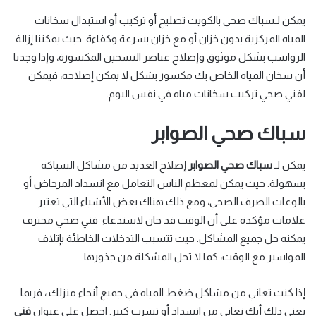
يمكن لـسباك صحي بالكويت تصليح أو تركيب أو استبدال سخانات
المياه المركزية بدون خزان أو مع خزان بسرعة وكفاءة. حيث يمكننا إزالة
الرواسب بشكل موثوق وإصلاح عناصر التسخين المكسورة، وإذا وجدنا
أن سخان المياه الخاص بك مكسور بشكل لا يمكن إصلاحه، فيمكن
لفني صحي تركيب سخانات مياه في نفس اليوم.
سباك صحي الصوابر
يمكن لـ
سباك صحي الصوابر
إصلاح العديد من مشاكل السباكة
بسهولة. حيث يمكن لمعظم الناس التعامل مع انسداد المرحاض أو
بالوعات الصرف الصحي، ومع ذلك هناك بعض الأشياء التي تعتبر
علامات مؤكدة على أن الوقت قد حان لاستدعاء فني صحي محترف
يمكنه حل جميع المشاكل. حيث تتسبب التدخلات الخاطئة بإتلاف
المواسير مع الوقت، كما لا تحل المشكلة من جذورها.
إذا كنت تعاني من مشاكل ضغط المياه في جميع أنحاء منزلك ، فربما
يعني ذلك أنك تعاني من انسداد أو تسرب كبير. احصل على عنوان
فني