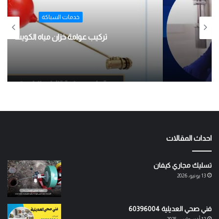
ا
ل
خدمات السباكة
و
ي
تركيب عوامة خزان مياه الكويت
ب
احداث المقالات
تسليك مجاري كيفان
13 يونيو، 2026
فني صحي العديلية 60396004
12 أغسطس، 2025