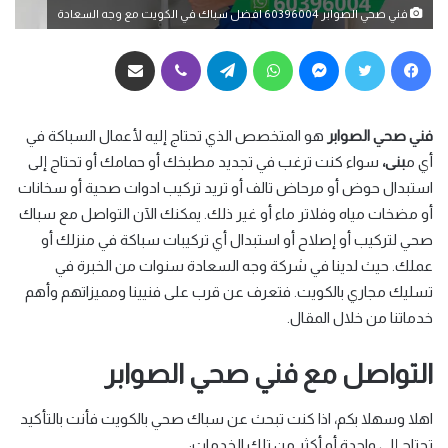
فني صحي الصوابر 60396004 افضل سباك في الكويت مع وجه السعادة
فيسبوك
تويتر
ماسنجر
واتساب
تيلقرام
ڤايبر
مشاركة عبر البريد
فني صحي الصوابر
هو المتخصص الذي تحتاج إليه لأعمال السباكة في
أي م
بنى،
سواء كنت ترغب في تجديد مطبخك أو حمامك أو تحتاج إلى
استبدال حوض أو مرحاض تالف أو تريد تركيب ادوات صحية أو سخانات
أو مضخات مياه وفلاتر ماء أو غير ذلك. يمكنك الآن التواصل مع سباك
صحي لتركيب أو إصلاح أو استبدال أي تركيبات سباكة في منزلك أو
عملك. حيث لدينا في شركة وجه السعادة سنوات من الخبرة في
تسليك مجاري بالكويت. فتعرف عن قرب على فنيينا ومميزاتهم وأهم
خدماتنا من خلال المقال.
التواصل مع فني صحي الصوابر
اهلا وسهلا بكم، اذا كنت تبحث عن سباك صحي بالكويت فأنت بالتأكيد
تحتاج إلى واحدة أو أكثر من تلك الخدمات: